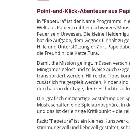
Point-and-Klick-Abenteuer aus Pap
In "Papetura" ist der Name Programm: In e
Welt aus Papier treibt ein schwarzes Mons
Feuer sein Unwesen. Die kleine Heldenfig
hat die Aufgabe, dem Gegner Einhalt zu ge
Hilfe und Unterstützung erfährt Pape dab
die Freundin, die Katze Tura.
Damit die Mission gelingt, müssen versch
Minigames gelöst und teilweise auch Geg
transportiert werden. Hilfreiche Tipps kö
zusätzlich freigespielt werden. Kinder sind
durchaus in der Lage, der Geschichte zu fo
Die grafisch einzigartige Gestaltung der 
Musik schaffen eine Spielatmosphäre, in 
und das ist der einzige Kritikpunkt – die re
Fazit: "Papetura" ist ein kleines Kunstwerk
stimmungsvoll und liebevoll gestaltet, seh