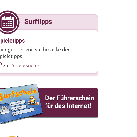
Surftipps
pieletipps
ier geht es zur Suchmaske der
pieletipps.
zur Spielesuche