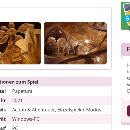
F
H
I
u
tionen zum Spiel
w
D
tel
Papetura
ahr
2021
I
els
Action & Abenteuer, Einzelspieler-Modus
rät
Windows-PC
auf
PC