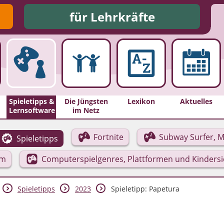
für Lehrkräfte
Spieletipps &
Die Jüngsten
Lexikon
Aktuelles
Lernsoftware
im Netz
Fortnite
Subway Surfer, M
Spieletipps
rm
Computerspielgenres, Plattformen und Kinders
Spieletipps
2023
Spieletipp: Papetura