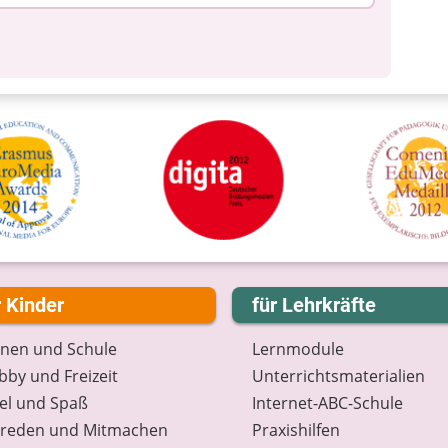
r Kinder
für Lehrkräfte
rnen und Schule
Lernmodule
by und Freizeit
Unterrichts­materialien
el und Spaß
Internet-ABC-Schule
treden und Mitmachen
Praxishilfen