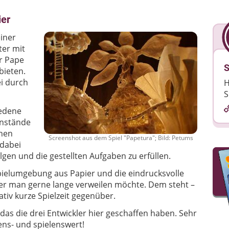
ier
iner
ter mit
ur Pape
S
bieten.
ei durch
H
S
iedene
enstände
nnen
Screenshot aus dem Spiel "Papetura"; Bild: Petums
 dabei
lgen und die gestellten Aufgaben zu erfüllen.
Spielumgebung aus Papier und die eindrucksvolle
der man gerne lange verweilen möchte. Dem steht –
lativ kurze Spielzeit gegenüber.
, das die drei Entwickler hier geschaffen haben. Sehr
ens- und spielenswert!