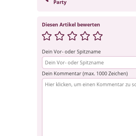
Party
Diesen Artikel bewerten
Dein Vor- oder Spitzname
Dein Kommentar (max. 1000 Zeichen)