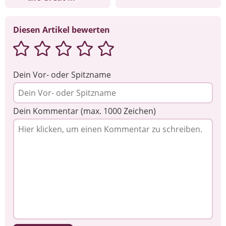
Diesen Artikel bewerten
Dein Vor- oder Spitzname
Dein Kommentar (max. 1000 Zeichen)