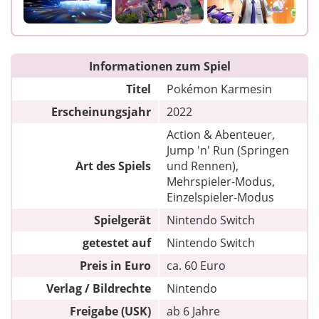
Informationen zum Spiel
Titel
Pokémon Karmesin
Erscheinungsjahr
2022
Action & Abenteuer,
Jump 'n' Run (Springen
Art des Spiels
und Rennen),
Mehrspieler-Modus,
Einzelspieler-Modus
Spielgerät
Nintendo Switch
getestet auf
Nintendo Switch
Preis in Euro
ca. 60 Euro
Verlag / Bildrechte
Nintendo
Freigabe (USK)
ab 6 Jahre