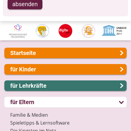
absenden
Startseite
Über uns
für Kinder
Presse
Kontakt
Lernen und Schule
für Lehrkräfte
Impressum
Hobby und Freizeit
Internet-ABC Sitemap
Spiel und Spaß
Lernmodule
für Eltern
Barrierefreiheit
Mitreden und Mitmachen
Unterrichts­materialien
Länderprojekte
Lexikon
Internet-ABC-Schule
Familie & Medien
Datenschutz
Praxishilfen
Spieletipps & Lernsoftware
Newsletter
Aktuelles
Die Jüngsten im Netz