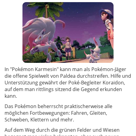
In "Pokémon Karmesin" kann man als Pokémon-Jäger
die offene Spielwelt von Paldea durchstreifen. Hilfe und
Unterstützung gewährt der Poké-Begleiter Koraidon,
auf dem man rittlings sitzend die Gegend erkunden
kann.
Das Pokémon beherrscht praktischerweise alle
möglichen Fortbewegungen: Fahren, Gleiten,
Schweben, Klettern und mehr.
Auf dem Weg durch die grünen Felder und Wiesen