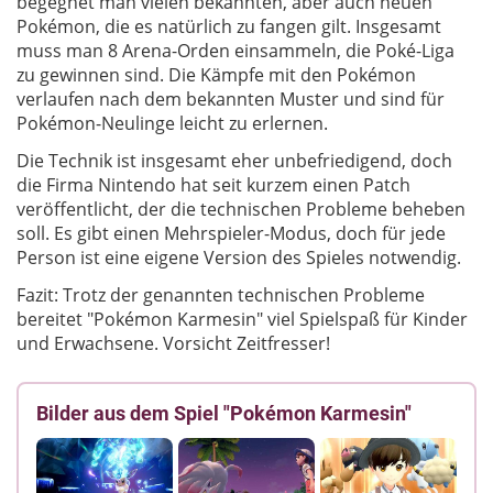
begegnet man vielen bekannten, aber auch neuen
Pokémon, die es natürlich zu fangen gilt. Insgesamt
muss man 8 Arena-Orden einsammeln, die Poké-Liga
zu gewinnen sind. Die Kämpfe mit den Pokémon
verlaufen nach dem bekannten Muster und sind für
Pokémon-Neulinge leicht zu erlernen.
Die Technik ist insgesamt eher unbefriedigend, doch
die Firma Nintendo hat seit kurzem einen Patch
veröffentlicht, der die technischen Probleme beheben
soll. Es gibt einen Mehrspieler-Modus, doch für jede
Person ist eine eigene Version des Spieles notwendig.
Fazit: Trotz der genannten technischen Probleme
bereitet "Pokémon Karmesin" viel Spielspaß für Kinder
und Erwachsene. Vorsicht Zeitfresser!
Bilder aus dem Spiel "Pokémon Karmesin"