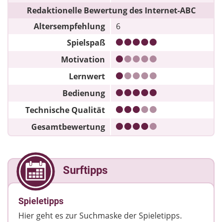
Redaktionelle Bewertung des Internet-ABC
Altersempfehlung
6
Spielspaß
Motivation
Lernwert
Bedienung
Technische Qualität
Gesamtbewertung
Surftipps
Spieletipps
Hier geht es zur Suchmaske der Spieletipps.