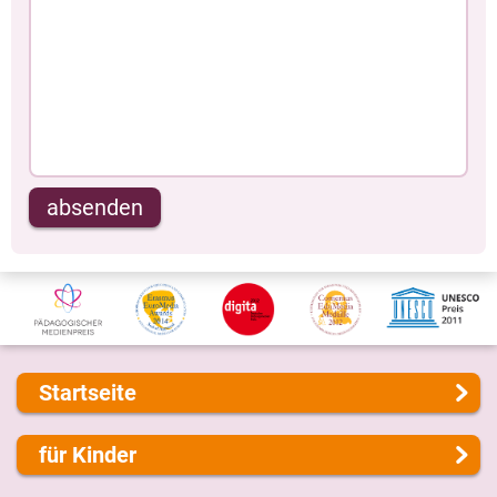
absenden
Startseite
Über uns
für Kinder
Presse