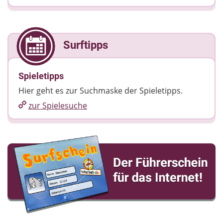
Surftipps
Spieletipps
Hier geht es zur Suchmaske der Spieletipps.
zur Spielesuche