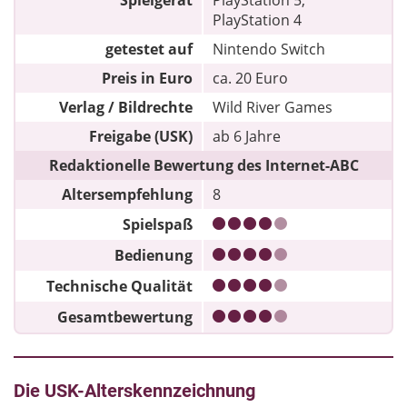
PlayStation 4
getestet auf
Nintendo Switch
Preis in Euro
ca. 20 Euro
Verlag / Bildrechte
Wild River Games
Freigabe (USK)
ab 6 Jahre
Redaktionelle Bewertung des Internet-ABC
Altersempfehlung
8
Spielspaß
Bedienung
Technische Qualität
Gesamtbewertung
Die USK-Alterskennzeichnung