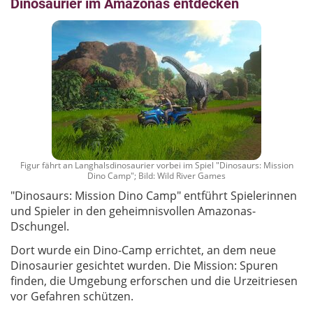
Dinosaurier im Amazonas entdecken
Figur fährt an Langhalsdinosaurier vorbei im Spiel "Dinosaurs: Mission
Dino Camp"; Bild: Wild River Games
"Dinosaurs: Mission Dino Camp" entführt Spielerinnen
und Spieler in den geheimnisvollen Amazonas-
Dschungel.
Dort wurde ein Dino-Camp errichtet, an dem neue
Dinosaurier gesichtet wurden. Die Mission: Spuren
finden, die Umgebung erforschen und die Urzeitriesen
vor Gefahren schützen.