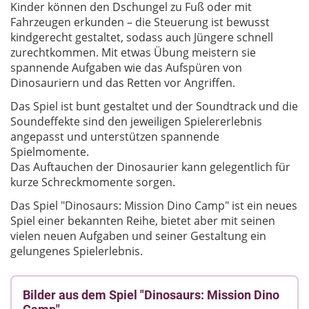
Kinder können den Dschungel zu Fuß oder mit
Fahrzeugen erkunden – die Steuerung ist bewusst
kindgerecht gestaltet, sodass auch Jüngere schnell
zurechtkommen. Mit etwas Übung meistern sie
spannende Aufgaben wie das Aufspüren von
Dinosauriern und das Retten vor Angriffen.
Das Spiel ist bunt gestaltet und der Soundtrack und die
Soundeffekte sind den jeweiligen Spielererlebnis
angepasst und unterstützen spannende
Spielmomente.
Das Auftauchen der Dinosaurier kann gelegentlich für
kurze Schreckmomente sorgen.
Das Spiel "Dinosaurs: Mission Dino Camp" ist ein neues
Spiel einer bekannten Reihe, bietet aber mit seinen
vielen neuen Aufgaben und seiner Gestaltung ein
gelungenes Spielerlebnis.
Bilder aus dem Spiel "Dinosaurs: Mission Dino