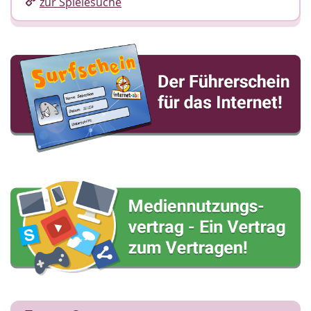
zur Spielesuche