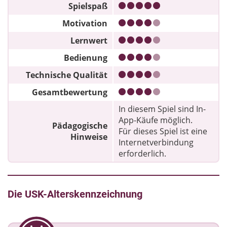
Spielspaß
Motivation
Lernwert
Bedienung
Technische Qualität
Gesamtbewertung
In diesem Spiel sind In-
App-Käufe möglich.
Pädagogische
Für dieses Spiel ist eine
Hinweise
Internetverbindung
erforderlich.
Die USK-Alterskennzeichnung