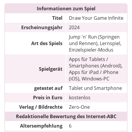
Informationen zum Spiel
Titel
Draw Your Game Infinite
Erscheinungsjahr
2024
Jump 'n' Run (Springen
Art des Spiels
und Rennen), Lernspiel,
Einzelspieler-Modus
Apps für Tablets /
Smartphones (Android),
Spielgerät
Apps für iPad / iPhone
(iOS), Windows-PC
getestet auf
Tablet und Smartphone
Preis in Euro
kostenlos
Verlag / Bildrechte
Zero-One
Redaktionelle Bewertung des Internet-ABC
Altersempfehlung
6