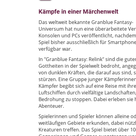
Kämpfe in einer Märchenwelt
Das weltweit bekannte Granblue Fantasy-
Universum hat nun eine überarbeitete Ver
Konsolen und PCs veröffentlicht, nachdem
Spiel bisher ausschließlich für Smartphon
verfügbar war.
In "Granblue Fantasy: Relink" sind die gute
Gottheiten in der Spielwelt bedroht, angeg
von dunklen Kräften, die darauf aus sind, s
stürzen. Eine Gruppe junger Kämpferinne
Kämpfer begibt sich auf eine Reise mit ihr
Luftschiffen durch vielfältige Landschaften
Bedrohung zu stoppen. Dabei erleben sie
Abenteuer.
Spielerinnen und Spieler können alleine o
weitläufigen Gebiete erkunden, dabei nü
Kreaturen treffen. Das Spiel bietet über 