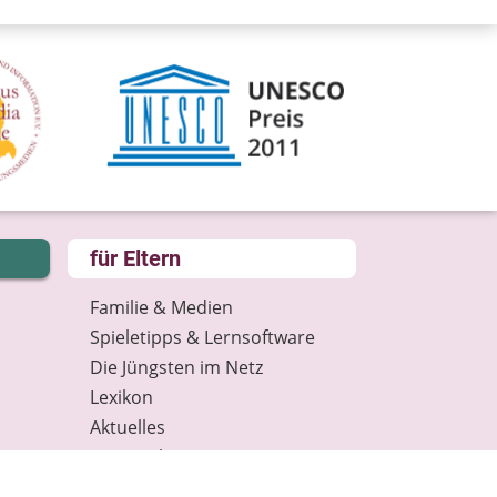
für Eltern
Familie & Medien
Spieletipps & Lernsoftware
Die Jüngsten im Netz
Lexikon
Aktuelles
Datenschutz
Anmeldung: Newsletter für