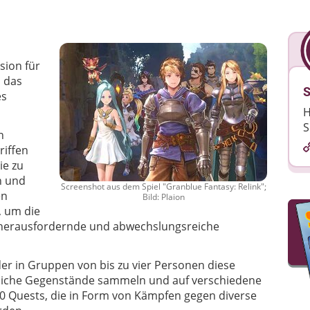
sion für
 das
S
es
H
S
n
riffen
ie zu
n und
Screenshot aus dem Spiel "Granblue Fantasy: Relink";
en
Bild: Plaion
, um die
 herausfordernde und abwechslungsreiche
der in Gruppen von bis zu vier Personen diese
tzliche Gegenstände sammeln und auf verschiedene
100 Quests, die in Form von Kämpfen gegen diverse