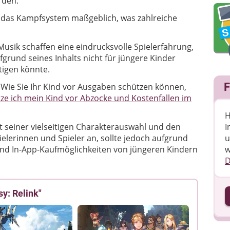
rden.
i das Kampfsystem maßgeblich, was zahlreiche
usik schaffen eine eindrucksvolle Spielerfahrung,
ufgrund seines Inhalts nicht für jüngere Kinder
tigen könnte.
F
. Wie Sie Ihr Kind vor Ausgaben schützen können,
ze ich mein Kind vor Abzocke und Kostenfallen im
H
I
mit seiner vielseitigen Charakterauswahl und den
u
lerinnen und Spieler an, sollte jedoch aufgrund
w
 und In-App-Kaufmöglichkeiten von jüngeren Kindern
D
I
y: Relink"