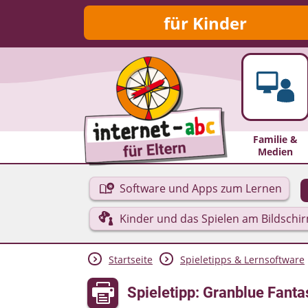
für Kinder
Familie &
Medien
Software und Apps zum Lernen
Kinder und das Spielen am Bildschi
Startseite
Spieletipps & Lernsoftware
Spieletipp: Granblue Fanta