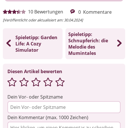
Ihre Nachricht
10
Bewertungen
0
Kommentare
[Veröffentlicht oder aktualisiert am: 30.04.2024]
Spieletipp:
Spieletipp: Garden
Schnupferich: die
Life: A Cozy
Melodie des
Simulator
Mumintales
Diesen Artikel bewerten
Dein Vor- oder Spitzname
Dein Kommentar (max. 1000 Zeichen)