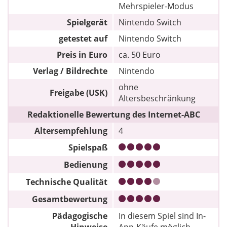
Mehrspieler-Modus
Spielgerät
Nintendo Switch
getestet auf
Nintendo Switch
Preis in Euro
ca. 50 Euro
Verlag / Bildrechte
Nintendo
ohne
Freigabe (USK)
Altersbeschränkung
Redaktionelle Bewertung des Internet-ABC
Altersempfehlung
4
Spielspaß
Bedienung
Technische Qualität
Gesamtbewertung
Pädagogische
In diesem Spiel sind In-
Hinweise
App-Käufe möglich.