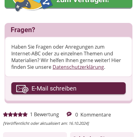
Fragen?
Haben Sie Fragen oder Anregungen zum
Internet-ABC oder zu einzelnen Themen und
Materialien? Wir helfen Ihnen gerne weiter! ​Hier
finden Sie unsere
Datenschutzerklärung
.
Ihre E-Mail-Adresse
E-Mail schreiben
Ihre Nachricht
1
Bewertung
0
Kommentare
[Veröffentlicht oder aktualisiert am: 16.10.2024]