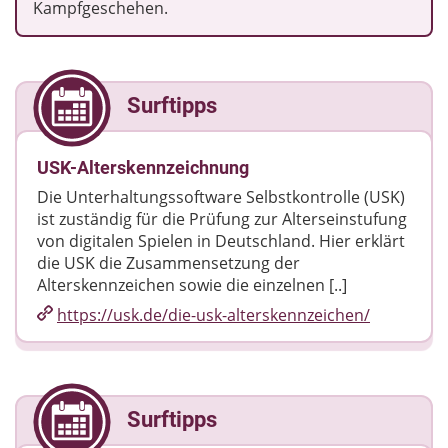
Kampfgeschehen.
Surftipps
USK-Alterskennzeichnung
Die Unterhaltungssoftware Selbstkontrolle (USK)
ist zuständig für die Prüfung zur Alterseinstufung
von digitalen Spielen in Deutschland. Hier erklärt
die USK die Zusammensetzung der
Alterskennzeichen sowie die einzelnen [..]
https://usk.de/​die-usk-alterskennzeichen/​
Surftipps