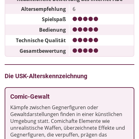
Altersempfehlung
6
Spielspaß
Bedienung
Technische Qualität
Gesamtbewertung
Die USK-Alterskennzeichnung
Comic-Gewalt
Kämpfe zwischen Gegnerfiguren oder
Gewaltdarstellungen finden in einer künstlichen
Umgebung statt. Comichafte Elemente wie
unrealistische Waffen, überzeichnete Effekte und
Gegnerfiguren, die verpuffen, prägen das