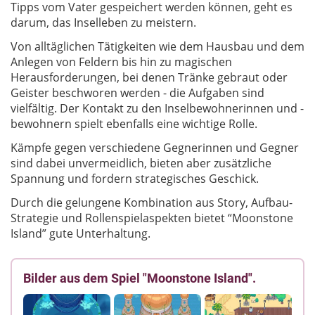
Tipps vom Vater gespeichert werden können, geht es
darum, das Inselleben zu meistern.
Von alltäglichen Tätigkeiten wie dem Hausbau und dem
Anlegen von Feldern bis hin zu magischen
Herausforderungen, bei denen Tränke gebraut oder
Geister beschworen werden - die Aufgaben sind
vielfältig. Der Kontakt zu den Inselbewohnerinnen und -
bewohnern spielt ebenfalls eine wichtige Rolle.
Kämpfe gegen verschiedene Gegnerinnen und Gegner
sind dabei unvermeidlich, bieten aber zusätzliche
Spannung und fordern strategisches Geschick.
Durch die gelungene Kombination aus Story, Aufbau-
Strategie und Rollenspielaspekten bietet “Moonstone
Island” gute Unterhaltung.
Bilder aus dem Spiel "Moonstone Island".