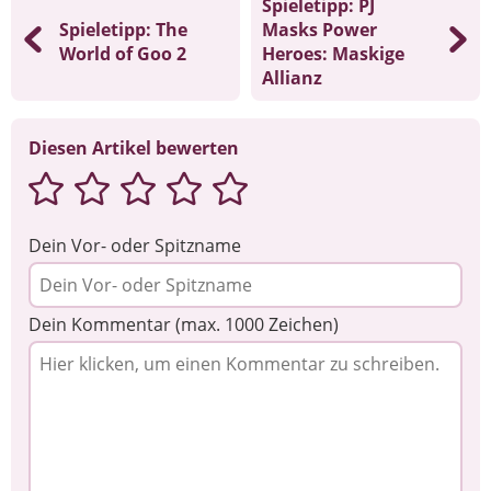
Spieletipp: PJ
Spieletipp: The
Masks Power
World of Goo 2
Heroes: Maskige
Allianz
Diesen Artikel bewerten
Dein Vor- oder Spitzname
Dein Kommentar (max. 1000 Zeichen)