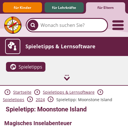
für Kinder
für Lehrkräfte
für Eltern
Familie & Medien
Spieletipps & Lernsoftware
Spieletipps
Startseite
Spieletipps & Lernsoftware
Die Jüngsten im Netz
Lexikon
Aktuelles
Spieletipps
2024
Spieletipp: Moonstone Island
Spieletipp: Moonstone Island
Magisches Inselabenteuer