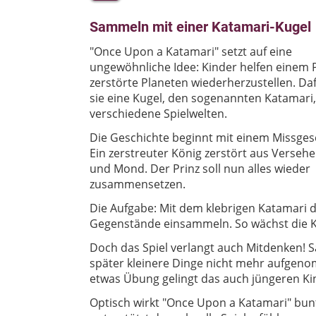
Sammeln mit einer Katamari-Kugel
"Once Upon a Katamari" setzt auf eine
ungewöhnliche Idee: Kinder helfen einem 
zerstörte Planeten wiederherzustellen. Daf
sie eine Kugel, den sogenannten Katamari
verschiedene Spielwelten.
Die Geschichte beginnt mit einem Missges
Ein zerstreuter König zerstört aus Verseh
und Mond. Der Prinz soll nun alles wieder
zusammensetzen.
Die Aufgabe: Mit dem klebrigen Katamari d
Gegenstände einsammeln. So wächst die K
Doch das Spiel verlangt auch Mitdenken! 
später kleinere Dinge nicht mehr aufgenom
etwas Übung gelingt das auch jüngeren Ki
Optisch wirkt "Once Upon a Katamari" bunt