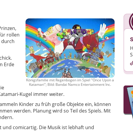
Prinzen,
ür rollen
S
, durch
H
S
chick.
en Erde
Königsfamilie mit Regenbogen im Spiel "Once Upon a
Katamari"; Bild: Bandai Namco Entertainment Inc.
ie
atamari-Kugel immer weiter.
Sammeln Kinder zu früh große Objekte ein, können
men werden. Planung wird so Teil des Spiels. Mit
ndern.
 und comicartig. Die Musik ist lebhaft und