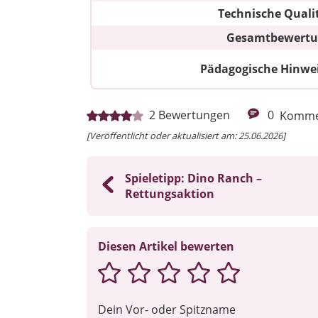
Technische Quali
Gesamtbewert
Pädagogische Hinwe
2
Bewertungen
0
Komme
[Veröffentlicht oder aktualisiert am: 25.06.2026]
Spieletipp: Dino Ranch –
Rettungsaktion
Diesen Artikel bewerten
Dein Vor- oder Spitzname