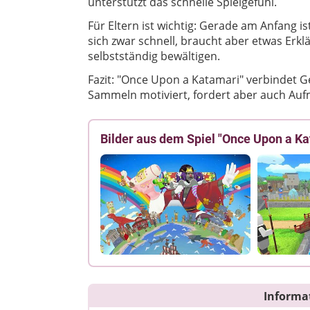
unterstützt das schnelle Spielgefühl.
Für Eltern ist wichtig: Gerade am Anfang ist
sich zwar schnell, braucht aber etwas Erk
selbstständig bewältigen.
Fazit: "Once Upon a Katamari" verbindet 
Sammeln motiviert, fordert aber auch Au
Bilder aus dem Spiel "Once Upon a K
Informa