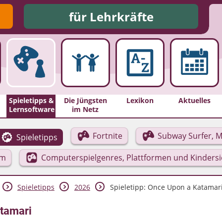
für Lehrkräfte
Spieletipps &
Die Jüngsten
Lexikon
Aktuelles
Lernsoftware
im Netz
Fortnite
Subway Surfer, M
Spieletipps
rm
Computerspielgenres, Plattformen und Kinders
Spieletipps
2026
Spieletipp: Once Upon a Katamar
atamari