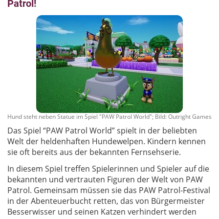
Patrol!
Hund steht neben Statue im Spiel "PAW Patrol World"; Bild: Outright Games
Das Spiel “PAW Patrol World” spielt in der beliebten
Welt der heldenhaften Hundewelpen. Kindern kennen
sie oft bereits aus der bekannten Fernsehserie.
In diesem Spiel treffen Spielerinnen und Spieler auf die
bekannten und vertrauten Figuren der Welt von PAW
Patrol. Gemeinsam müssen sie das PAW Patrol-Festival
in der Abenteuerbucht retten, das von Bürgermeister
Besserwisser und seinen Katzen verhindert werden