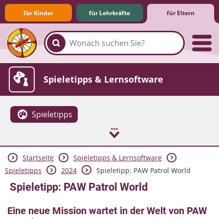
für Kinder
für Lehrkräfte
für Eltern
Familie & Medien
Spieletipps & Lernsoftware
Spieletipps
Startseite
Spieletipps & Lernsoftware
Die Jüngsten im Netz
Lexikon
Aktuelles
Spieletipps
2024
Spieletipp: PAW Patrol World
Spieletipp: PAW Patrol World
Eine neue Mission wartet in der Welt von PAW