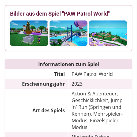
Bilder aus dem Spiel "PAW Patrol World"
Informationen zum Spiel
Titel
PAW Patrol World
Erscheinungsjahr
2023
Action & Abenteuer,
Geschicklichkeit, Jump
'n' Run (Springen und
Art des Spiels
Rennen), Mehrspieler-
Modus, Einzelspieler-
Modus
Nintendo Switch,