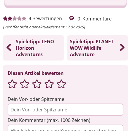
Ihre Nachricht
4
Bewertungen
0
Kommentare
[Veröffentlicht oder aktualisiert am: 17.02.2025]
Spieletipp: LEGO
Spieletipp: PLANET
Horizon
WOW Wildlife
Adventures
Adventure
Diesen Artikel bewerten
Dein Vor- oder Spitzname
Dein Kommentar (max. 1000 Zeichen)