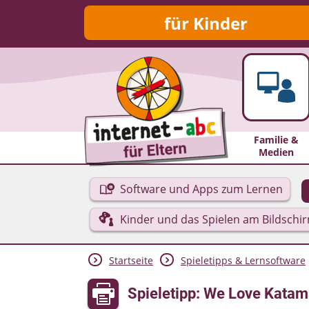
für Kinder
Familie &
Medien
Software und Apps zum Lernen
Kinder und das Spielen am Bildschi
Startseite
Spieletipps & Lernsoftware
Spieletipp: We Love Katama