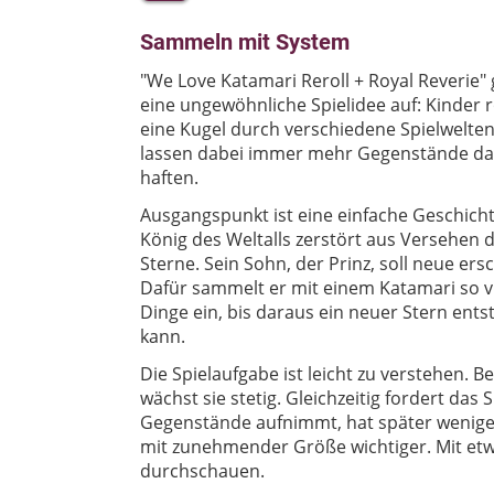
Sammeln mit System
"We Love Katamari Reroll + Royal Reverie" g
eine ungewöhnliche Spielidee auf: Kinder r
eine Kugel durch verschiedene Spielwelte
lassen dabei immer mehr Gegenstände d
haften.
Ausgangspunkt ist eine einfache Geschicht
König des Weltalls zerstört aus Versehen d
Sterne. Sein Sohn, der Prinz, soll neue ers
Dafür sammelt er mit einem Katamari so v
Dinge ein, bis daraus ein neuer Stern ent
kann.
Die Spielaufgabe ist leicht zu verstehen. B
wächst sie stetig. Gleichzeitig fordert das
Gegenstände aufnimmt, hat später weniger 
mit zunehmender Größe wichtiger. Mit et
durchschauen.