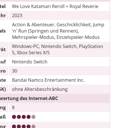
I
tel
We Love Katamari Reroll + Royal Reverie
ahr
2023
Action & Abenteuer, Geschicklichkeit, Jump
els
'n' Run (Springen und Rennen),
Mehrspieler-Modus, Einzelspieler-Modus
Windows-PC, Nintendo Switch, PlayStation
rät
5, Xbox Series X/S
auf
Nintendo Switch
uro
30
hte
Bandai Namco Entertainment Inc.
SK)
ohne Altersbeschränkung
wertung des Internet-ABC
ung
8
paß
ung