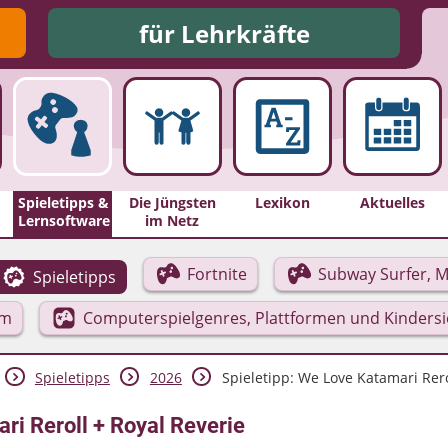
für Lehrkräfte
Spieletipps &
Die Jüngsten
Lexikon
Aktuelles
Lernsoftware
im Netz
Fortnite
Subway Surfer, M
Spieletipps
rm
Computerspielgenres, Plattformen und Kinders
Spieletipps
2026
Spieletipp: We Love Katamari Rerol
ri Reroll + Royal Reverie