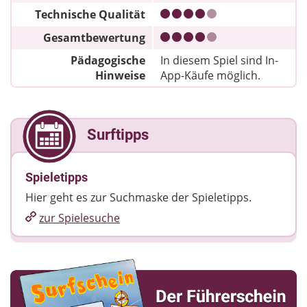
Technische Qualität
Gesamtbewertung
Pädagogische
In diesem Spiel sind In-
Hinweise
App-Käufe möglich.
Surftipps
Spieletipps
Hier geht es zur Suchmaske der Spieletipps.
zur Spielesuche