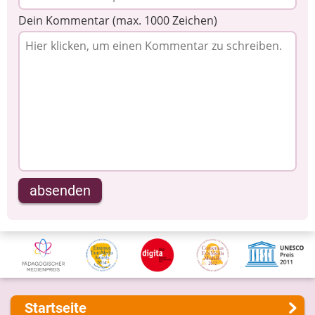
Dein Kommentar (max. 1000 Zeichen)
absenden
Startseite