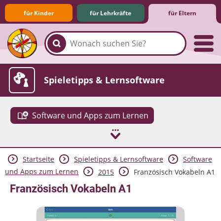
für Kinder
für Lehrkräfte
für Eltern
Familie & Medien
Spieletipps & Lernsoftware
Software und Apps zum Lernen
Startseite
Spieletipps & Lernsoftware
Software
Die Jüngsten im Netz
Lexikon
Aktuelles
und Apps zum Lernen
2015
Französisch Vokabeln A1
Französisch Vokabeln A1