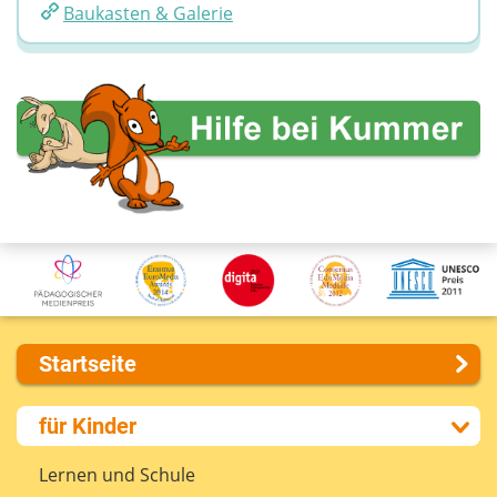
Baukasten & Galerie
Startseite
Über uns
für Kinder
Presse
Kontakt
Lernen und Schule