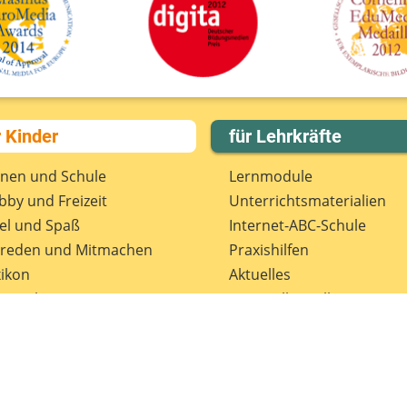
r Kinder
für Lehrkräfte
rnen und Schule
Lernmodule
by und Freizeit
Unterrichts­materialien
el und Spaß
Internet-ABC-Schule
treden und Mitmachen
Praxishilfen
ikon
Aktuelles
tenschutz
Materialbestellung
wsletter
Lexikon
Datenschutz
Newsletter
Spenden