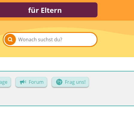
für Eltern
age
Forum
Frag uns!