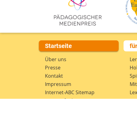
Startseite
fü
Über uns
Le
Presse
Hob
Kontakt
Spi
Impressum
Mi
Internet-ABC Sitemap
Lex
Barrierefreiheit
Da
Länderprojekte
Ne