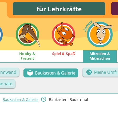
für Lehrkräfte
Hobby &
Spiel & Spaß
Mitreden &
Freizeit
Mitmachen
Pinnwand
Meine Umfr
Baukasten & Galerie
onate
Baukasten & Galerie
Baukasten: Bauernhof