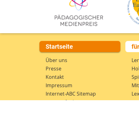
Startseite
fü
Über uns
Le
Presse
Hob
Kontakt
Spi
Impressum
Mi
Internet-ABC Sitemap
Lex
Barrierefreiheit
Da
Länderprojekte
Ne