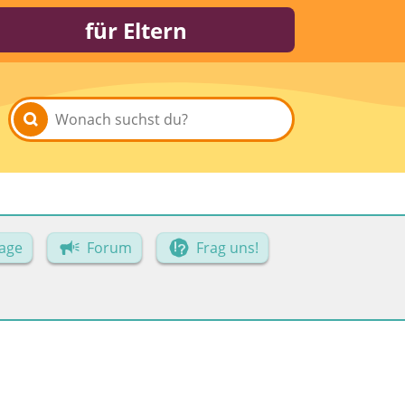
für Eltern
age
Forum
Frag uns!