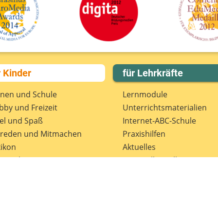
r Kinder
für Lehrkräfte
rnen und Schule
Lernmodule
by und Freizeit
Unterrichts­materialien
el und Spaß
Internet-ABC-Schule
treden und Mitmachen
Praxishilfen
ikon
Aktuelles
tenschutz
Materialbestellung
wsletter
Lexikon
Datenschutz
Newsletter
Spenden