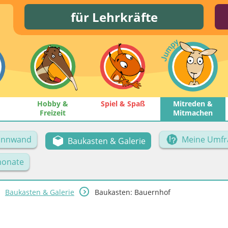
für Lehrkräfte
Hobby &
Spiel & Spaß
Mitreden &
Freizeit
Mitmachen
Pinnwand
Meine Umfr
Baukasten & Galerie
onate
Baukasten & Galerie
Baukasten: Bauernhof