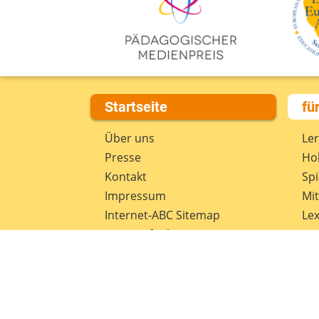
Startseite
fü
Über uns
Le
Presse
Hob
Kontakt
Spi
Impressum
Mi
Internet-ABC Sitemap
Lex
Barrierefreiheit
Da
Länderprojekte
Ne