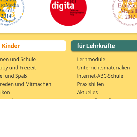
r Kinder
für Lehrkräfte
rnen und Schule
Lernmodule
by und Freizeit
Unterrichts­materialien
el und Spaß
Internet-ABC-Schule
treden und Mitmachen
Praxishilfen
ikon
Aktuelles
tenschutz
Materialbestellung
wsletter
Lexikon
Datenschutz
Newsletter
Spenden