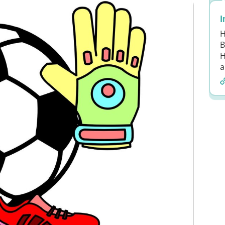
I
H
B
H
a