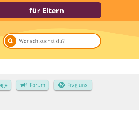
für Eltern
age
Forum
Frag uns!