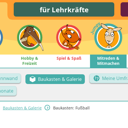
für Lehrkräfte
Hobby &
Spiel & Spaß
Mitreden &
Freizeit
Mitmachen
Pinnwand
Meine Umfr
Baukasten & Galerie
onate
Baukasten & Galerie
Baukasten: Fußball