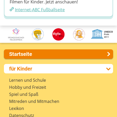
Filmen für Kinder. Jetzt anschauen!
Internet-ABC Fußballseite
Startseite
Über uns
für Kinder
Presse
Kontakt
Lernen und Schule
Impressum
Hobby und Freizeit
Internet-ABC Sitemap
Spiel und Spaß
Barrierefreiheit
Mitreden und Mitmachen
Länderprojekte
Lexikon
Datenschutz