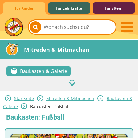
für Kinder
für Lehrkräfte
für Eltern
Lernen & Schule
Hobby & Freizeit
Spiel & Spaß
Mitreden & Mitmachen
Baukasten & Galerie
Startseite
Mitreden & Mitmachen
Baukasten &
Galerie
Baukasten: Fußball
Baukasten: Fußball