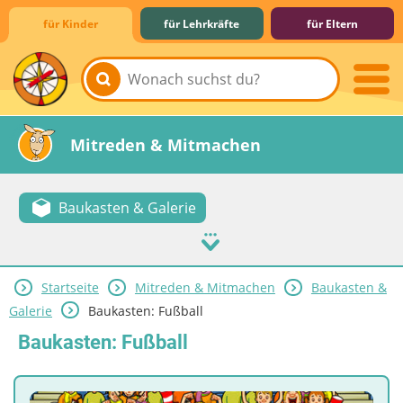
für Kinder
für Lehrkräfte
für Eltern
Lernen & Schule
Hobby & Freizeit
Spiel & Spaß
Mitreden & Mitmachen
Baukasten & Galerie
Startseite
Mitreden & Mitmachen
Baukasten &
Galerie
Baukasten: Fußball
Baukasten: Fußball