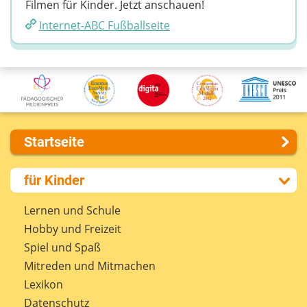
Filmen für Kinder. Jetzt anschauen!
Internet-ABC Fußballseite
Startseite
Über uns
für Kinder
Presse
Kontakt
Lernen und Schule
Impressum
Hobby und Freizeit
Internet-ABC Sitemap
Spiel und Spaß
Barrierefreiheit
Mitreden und Mitmachen
Länderprojekte
Lexikon
Datenschutz