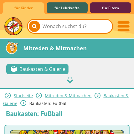
für Kinder
für Lehrkräfte
für Eltern
Lernen & Schule
Hobby & Freizeit
Spiel & Spaß
Mitreden & Mitmachen
Baukasten & Galerie
Startseite
Mitreden & Mitmachen
Baukasten &
Galerie
Baukasten: Fußball
Baukasten: Fußball