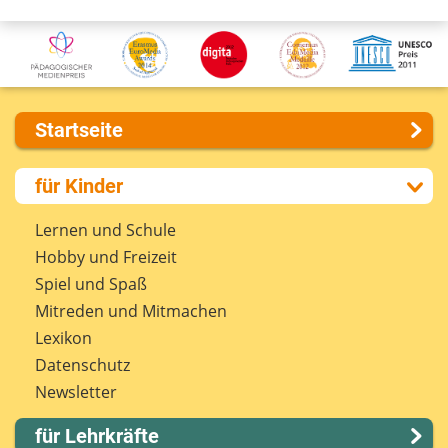
Startseite
Über uns
für Kinder
Presse
Kontakt
Lernen und Schule
Impressum
Hobby und Freizeit
Internet-ABC Sitemap
Spiel und Spaß
Barrierefreiheit
Mitreden und Mitmachen
Länderprojekte
Lexikon
Datenschutz
Newsletter
für Lehrkräfte