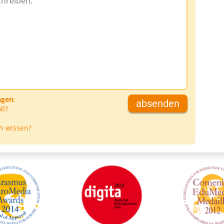
agen
:
absenden
ll?
h wissen?