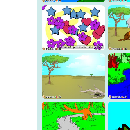
Ihouhkukhjetxsfssssmbhujrd f n
Tilda