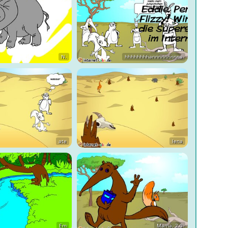
N.
hhhhhhhhannnnnnnnna
ate
lena
Em
Mama. 2.0