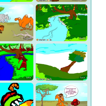
Judith
Susu
Lela
luca