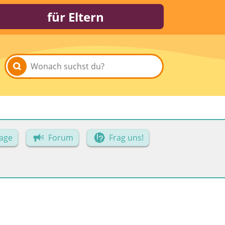
für Eltern
age
Forum
Frag uns!