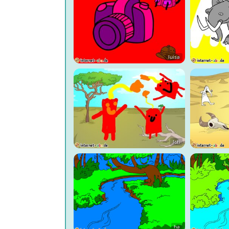
luisa
Ich
ha