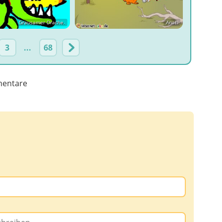
Grausamer Drache.
Anah
3
...
68
entare