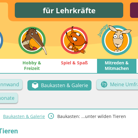
für Lehrkräfte
Hobby &
Spiel & Spaß
Mitreden &
Freizeit
Mitmachen
Pinnwand
Meine Umfr
Baukasten & Galerie
onate
Baukasten & Galerie
Baukasten: ...unter wilden Tieren
Tieren