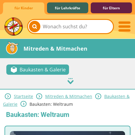
für Kinder
für Lehrkräfte
für Eltern
Lernen & Schule
Hobby & Freizeit
Spiel & Spaß
Mitreden & Mitmachen
Baukasten & Galerie
Startseite
Mitreden & Mitmachen
Baukasten &
Galerie
Baukasten: Weltraum
Baukasten: Weltraum