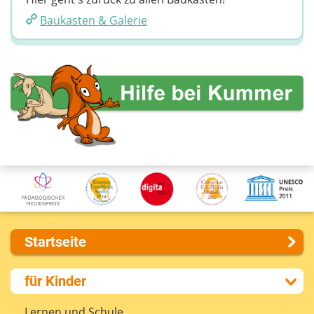
Baukasten & Galerie
Startseite
Über uns
für Kinder
Presse
Kontakt
Lernen und Schule