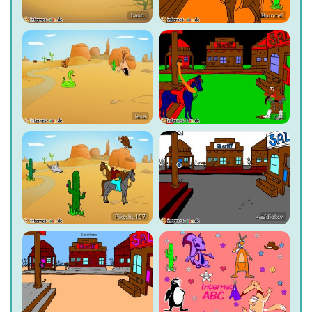
hann.
Hummel
lena
niki
Pikachu107
fdiokcv