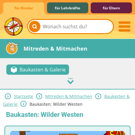
für Kinder
für Lehrkräfte
für Eltern
Lernen & Schule
Hobby & Freizeit
Spiel & Spaß
Mitreden & Mitmachen
Baukasten & Galerie
Startseite
Mitreden & Mitmachen
Baukasten &
Galerie
Baukasten: Wilder Westen
Baukasten: Wilder Westen