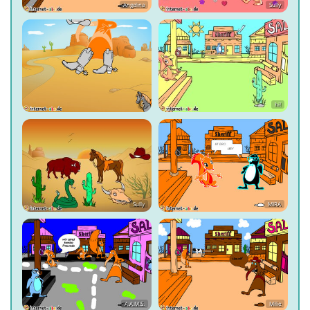
Angelina
Sully
5
hi!
Sully
MIRA
A.A.M.S.
Milie