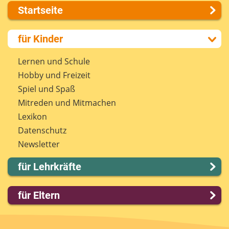
Startseite
Über uns
für Kinder
Presse
Kontakt
Lernen und Schule
Impressum
Hobby und Freizeit
Internet-ABC Sitemap
Spiel und Spaß
Barrierefreiheit
Mitreden und Mitmachen
Länderprojekte
Lexikon
Datenschutz
Newsletter
für Lehrkräfte
Lernmodule
für Eltern
Unterrichts­materialien
Internet-ABC-Schule
Familie & Medien