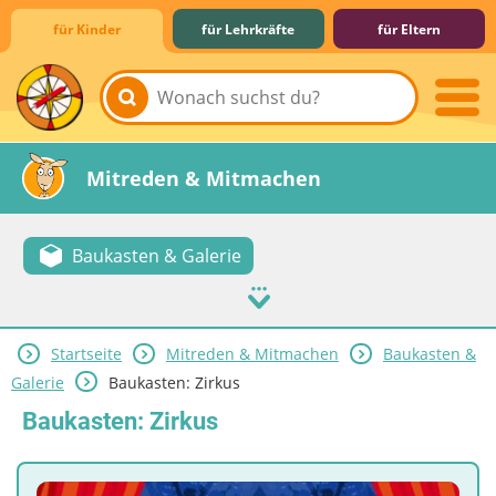
für Kinder
für Lehrkräfte
für Eltern
Lernen & Schule
Hobby & Freizeit
Spiel & Spaß
Mitreden & Mitmachen
Baukasten & Galerie
Startseite
Mitreden & Mitmachen
Baukasten &
Galerie
Baukasten: Zirkus
Baukasten: Zirkus