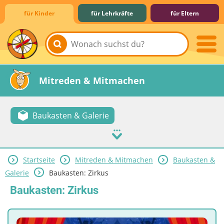
für Kinder
für Lehrkräfte
für Eltern
Lernen & Schule
Hobby & Freizeit
Spiel & Spaß
Mitreden & Mitmachen
Baukasten & Galerie
Startseite
Mitreden & Mitmachen
Baukasten &
Galerie
Baukasten: Zirkus
Baukasten: Zirkus