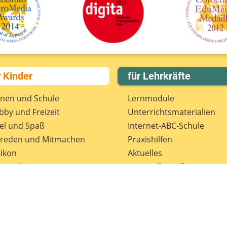
r Kinder
für Lehrkräfte
rnen und Schule
Lernmodule
by und Freizeit
Unterrichts­materialien
el und Spaß
Internet-ABC-Schule
treden und Mitmachen
Praxishilfen
ikon
Aktuelles
tenschutz
Materialbestellung
wsletter
Lexikon
Datenschutz
Newsletter
Spenden