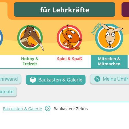
für Lehrkräfte
Hobby &
Spiel & Spaß
Mitreden &
Freizeit
Mitmachen
Pinnwand
Meine Umfr
Baukasten & Galerie
onate
Baukasten & Galerie
Baukasten: Zirkus