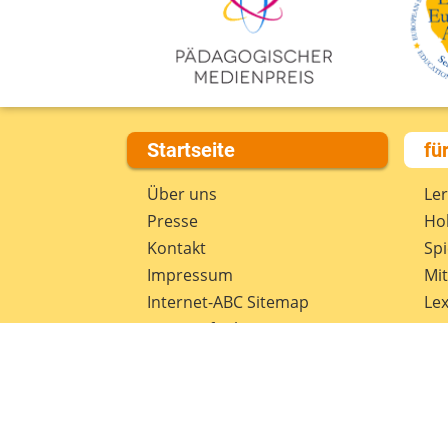
Startseite
fü
Über uns
Le
Presse
Hob
Kontakt
Spi
Impressum
Mi
Internet-ABC Sitemap
Lex
Barrierefreiheit
Da
Länderprojekte
Ne