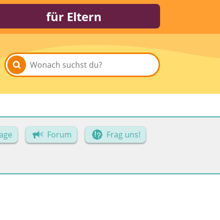
für Eltern
age
Forum
Frag uns!