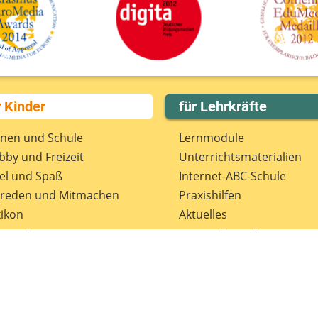
r Kinder
für Lehrkräfte
rnen und Schule
Lernmodule
by und Freizeit
Unterrichts­materialien
el und Spaß
Internet-ABC-Schule
treden und Mitmachen
Praxishilfen
ikon
Aktuelles
tenschutz
Materialbestellung
wsletter
Lexikon
Datenschutz
Newsletter
Spenden