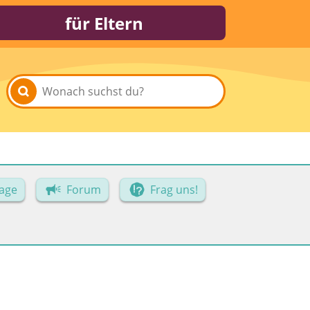
für Eltern
age
Forum
Frag uns!