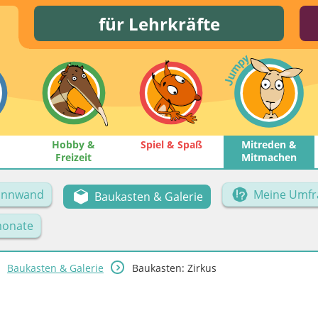
für Lehrkräfte
Hobby &
Spiel & Spaß
Mitreden &
Freizeit
Mitmachen
Pinnwand
Meine Umfr
Baukasten & Galerie
onate
Baukasten & Galerie
Baukasten: Zirkus