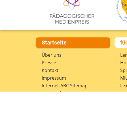
Startseite
fü
Über uns
Le
Presse
Hob
Kontakt
Spi
Impressum
Mi
Internet-ABC Sitemap
Lex
Barrierefreiheit
Da
Länderprojekte
Ne