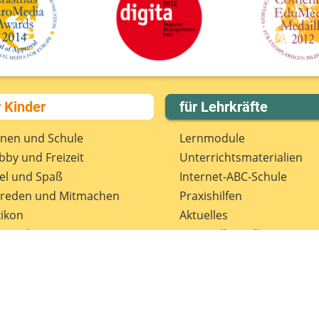
r Kinder
für Lehrkräfte
rnen und Schule
Lernmodule
by und Freizeit
Unterrichts­materialien
el und Spaß
Internet-ABC-Schule
treden und Mitmachen
Praxishilfen
ikon
Aktuelles
tenschutz
Materialbestellung
wsletter
Lexikon
Datenschutz
Newsletter
Spenden