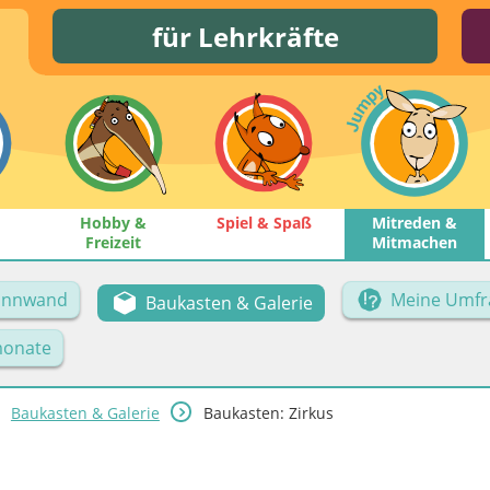
für Lehrkräfte
Hobby &
Spiel & Spaß
Mitreden &
Freizeit
Mitmachen
Pinnwand
Meine Umfr
Baukasten & Galerie
onate
Baukasten & Galerie
Baukasten: Zirkus