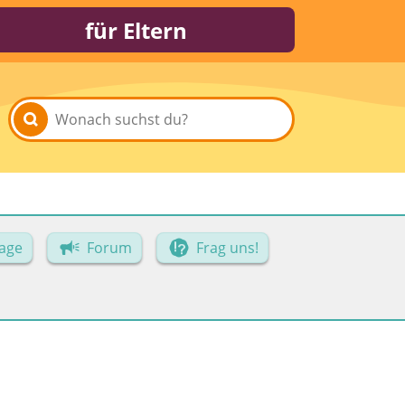
für Eltern
age
Forum
Frag uns!