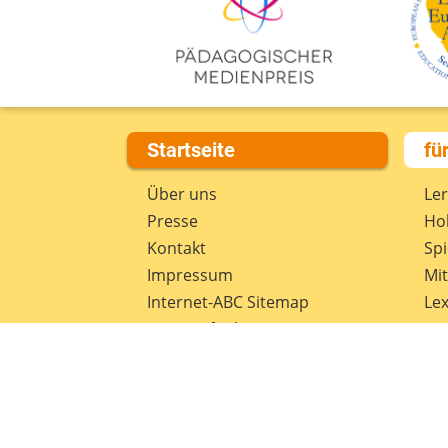
Startseite
fü
Über uns
Le
Presse
Hob
Kontakt
Spi
Impressum
Mi
Internet-ABC Sitemap
Lex
Barrierefreiheit
Da
Länderprojekte
Ne