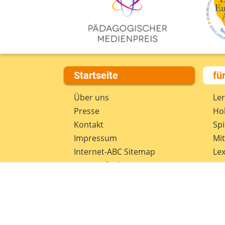
Startseite
fü
Über uns
Le
Presse
Hob
Kontakt
Spi
Impressum
Mi
Internet-ABC Sitemap
Lex
Barrierefreiheit
Da
Länderprojekte
Ne