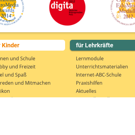
r Kinder
für Lehrkräfte
rnen und Schule
Lernmodule
by und Freizeit
Unterrichts­materialien
el und Spaß
Internet-ABC-Schule
treden und Mitmachen
Praxishilfen
ikon
Aktuelles
tenschutz
Materialbestellung
wsletter
Lexikon
Datenschutz
Newsletter
Spenden