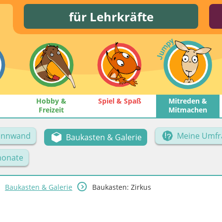
für Lehrkräfte
Hobby &
Spiel & Spaß
Mitreden &
Freizeit
Mitmachen
Pinnwand
Meine Umfr
Baukasten & Galerie
onate
Baukasten & Galerie
Baukasten: Zirkus