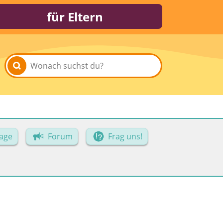
für Eltern
age
Forum
Frag uns!