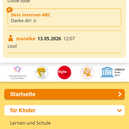
coole idde
Dein Internet-ABC
Danke dir! ☺️
mareike
13.05.2026
12:07
cool
Startseite
Über uns
für Kinder
Presse
Kontakt
Lernen und Schule