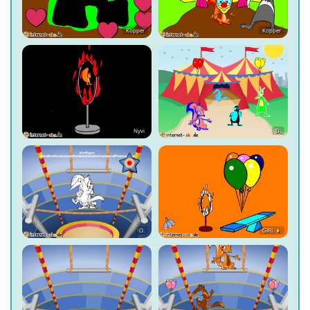
Kopper
Kopper
Nyvi
D.
O.
GIRL 👧