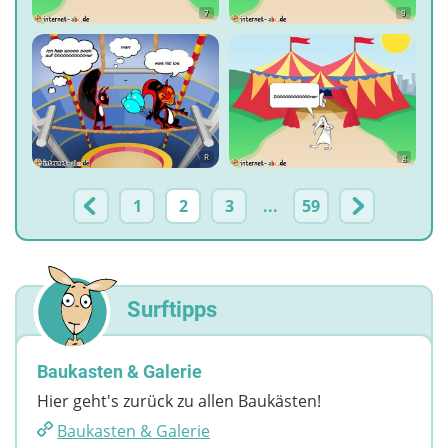
7
9
R
g
1
2
3
...
59
Surftipps
Baukasten & Galerie
Hier geht's zurück zu allen Baukästen!
Baukasten & Galerie