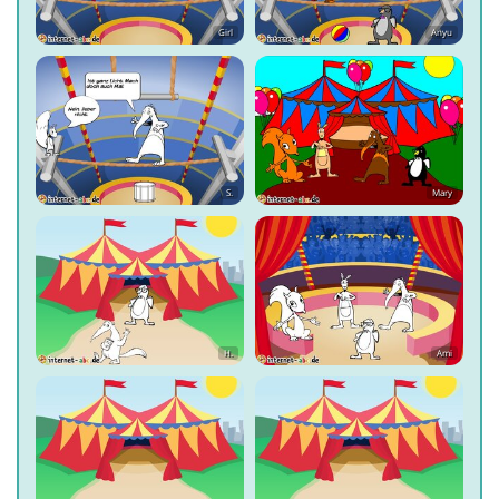
Girl
Anyu
S.
Mary
H.
Ami