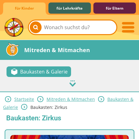
für Kinder
für Lehrkräfte
für Eltern
Lernen & Schule
Hobby & Freizeit
Spiel & Spaß
Mitreden & Mitmachen
Baukasten & Galerie
Startseite
Mitreden & Mitmachen
Baukasten &
Galerie
Baukasten: Zirkus
Baukasten: Zirkus