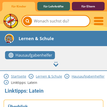
für Kinder
für Lehrkräfte
für Eltern
Lernen & Schule
Hausaufgabenhelfer
Startseite
Lernen & Schule
Hausaufgabenhelfer
Hobby & Freizeit
Spiel & Spaß
Mitreden & Mitmachen
Linktipps: Latein
Linktipps: Latein
Überblick