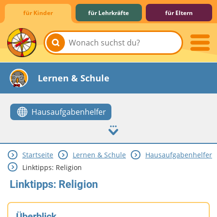
für Kinder
für Lehrkräfte
für Eltern
Lernen & Schule
Hausaufgabenhelfer
Startseite
Lernen & Schule
Hausaufgabenhelfer
Hobby & Freizeit
Spiel & Spaß
Mitreden & Mitmachen
Linktipps: Religion
Linktipps: Religion
Überblick