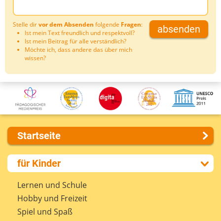
Stelle dir
vor dem Absenden
folgende
Fragen
:
absenden
Ist mein Text freundlich und respektvoll?
Ist mein Beitrag für alle verständlich?
Möchte ich, dass andere das über mich
wissen?
Startseite
Über uns
für Kinder
Presse
Kontakt
Lernen und Schule
Impressum
Hobby und Freizeit
Internet-ABC Sitemap
Spiel und Spaß