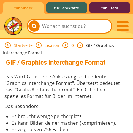
für Kinder
für Lehrkräfte
für Eltern
Startseite
Lexikon
G
GIF / Graphics
Lernen & Schule
Hobby & Freizeit
Spiel & Spaß
Mitreden & Mitmachen
Interchange Format
GIF / Graphics Interchange Format
Das Wort GIF ist eine Abkürzung und bedeutet
"Graphics Interchange Format". Übersetzt bedeutet
das: "Grafik-Austausch-Format". Ein GIF ist ein
spezielles Format für Bilder im Internet.
Das Besondere:
Es braucht wenig Speicherplatz.
Es kann Bilder kleiner machen (komprimieren).
Es zeigt bis zu 256 Farben.