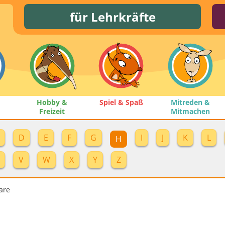
für Lehrkräfte
Hobby &
Spiel & Spaß
Mitreden &
Freizeit
Mitmachen
D
E
F
G
I
J
K
L
H
V
W
X
Y
Z
are