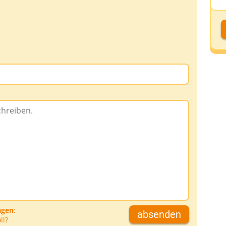
D
D
A
D
agen
:
absenden
ll?