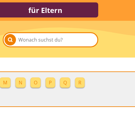
für Eltern
M
N
O
P
Q
R