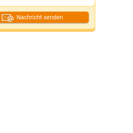
ein Fantasiename
Nachricht senden
eine E-Mail-Adresse (wenn du eine
ntwort möchtest)
eine Nachricht