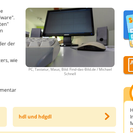
he
dware".
ten"
en
der der
ers, wie
PC, Tastatur, Maus; Bild: Find-das-Bild.de / Michael
Schnell
mentar
H
I
hdl und hdgdl
M
D