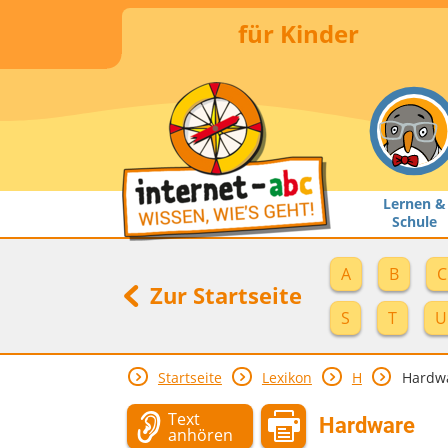
für Kinder
Lernen &
Schule
A
B
C
Zur Startseite
S
T
U
Startseite
Lexikon
H
Hardw
Text
Hardware
anhören