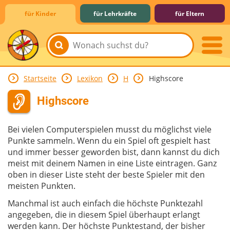
für Kinder
für Lehrkräfte
für Eltern
Startseite
Lexikon
H
Highscore
Lernen & Schule
Hobby & Freizeit
Spiel & Spaß
Mitreden & Mitmachen
Highscore
Bei vielen Computerspielen musst du möglichst viele
Punkte sammeln. Wenn du ein Spiel oft gespielt hast
und immer besser geworden bist, dann kannst du dich
meist mit deinem Namen in eine Liste eintragen. Ganz
oben in dieser Liste steht der beste Spieler mit den
meisten Punkten.
Manchmal ist auch einfach die höchste Punktezahl
angegeben, die in diesem Spiel überhaupt erlangt
werden kann. Der höchste Punktestand, der bisher