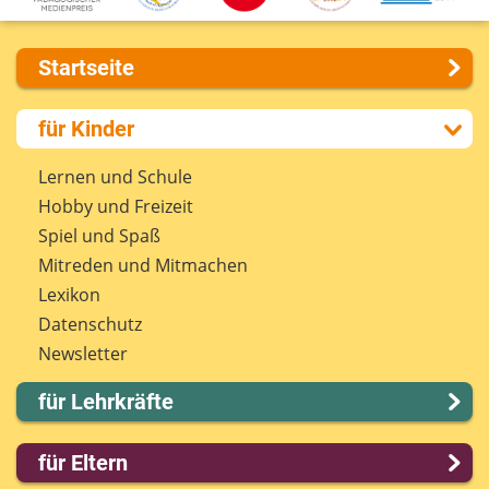
Startseite
Über uns
für Kinder
Presse
Kontakt
Lernen und Schule
Impressum
Hobby und Freizeit
Internet-ABC Sitemap
Spiel und Spaß
Barrierefreiheit
Mitreden und Mitmachen
Länderprojekte
Lexikon
Datenschutz
Newsletter
für Lehrkräfte
Lernmodule
für Eltern
Unterrichts­materialien