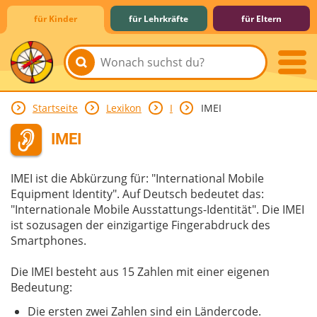
für Kinder
für Lehrkräfte
für Eltern
Startseite
Lexikon
I
IMEI
Lernen & Schule
Hobby & Freizeit
Spiel & Spaß
Mitreden & Mitmachen
IMEI
IMEI ist die Abkürzung für: "International Mobile
Equipment Identity". Auf Deutsch bedeutet das:
"Internationale Mobile Ausstattungs-Identität". Die IMEI
ist sozusagen der einzigartige Fingerabdruck des
Smartphones.
Die IMEI besteht aus 15 Zahlen mit einer eigenen
Bedeutung:
Die ersten zwei Zahlen sind ein Ländercode.