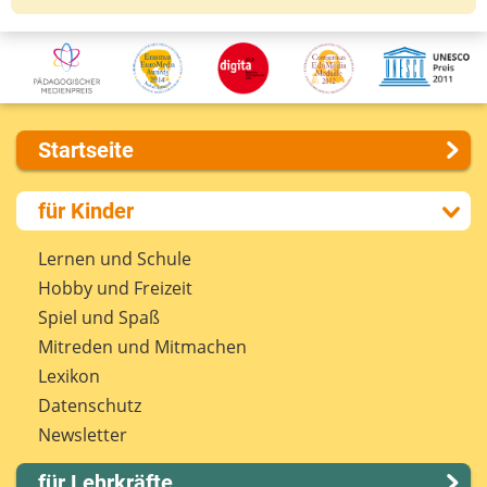
Startseite
Über uns
für Kinder
Presse
Kontakt
Lernen und Schule
Impressum
Hobby und Freizeit
Internet-ABC Sitemap
Spiel und Spaß
Barrierefreiheit
Mitreden und Mitmachen
Länderprojekte
Lexikon
Datenschutz
Newsletter
für Lehrkräfte