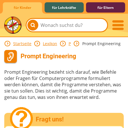
für Kinder
für Lehrkräfte
für Eltern
Startseite
Lexikon
P
Prompt Engineering
Lernen & Schule
Hobby & Freizeit
Spiel & Spaß
Mitreden & Mitmachen
Prompt Engineering
Prompt Engineering bezieht sich darauf, wie Befehle
oder Fragen für Computerprogramme formuliert
werden können, damit die Programme verstehen, was
sie tun sollen. Dies ist wichtig, damit die Programme
genau das tun, was von ihnen erwartet wird.
Fragt uns!