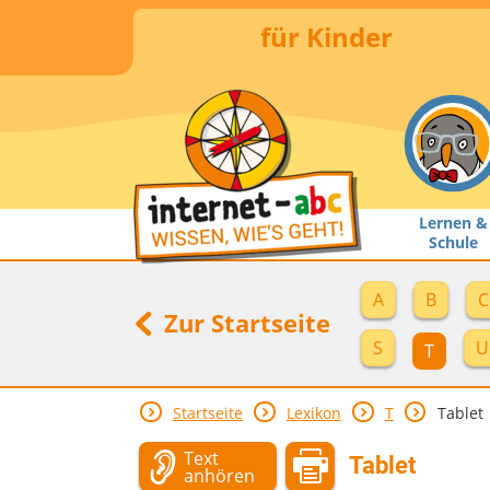
für Kinder
Lernen &
Schule
A
B
C
Zur Startseite
S
U
T
Startseite
Lexikon
T
Tablet
Text
Tablet
anhören