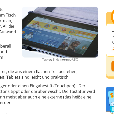
ter –
em Tisch
irm an,
 All die
H
l Aufwand
I
M
berall
D
 und
um
Tablet; Bild: Internet-ABC
D
er, die aus einem flachen Teil bestehen,
t. Tablets sind leicht und praktisch.
D
ger oder einen Eingabestift (Touchpen). Der
A
tons tippt oder darüber wischt. Die Tastatur wird
nn meist aber auch eine externe (das heißt eine
werden.
D