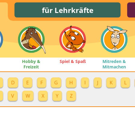
für Lehrkräfte
Hobby &
Spiel & Spaß
Mitreden &
Freizeit
Mitmachen
D
E
F
G
H
I
J
K
L
V
W
X
Y
Z