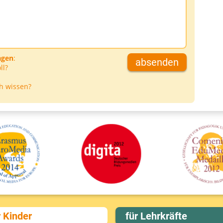
agen
:
absenden
ll?
h wissen?
r Kinder
für Lehrkräfte