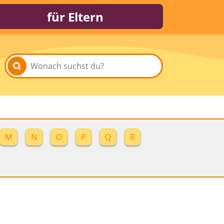
für Eltern
M
N
O
P
Q
R