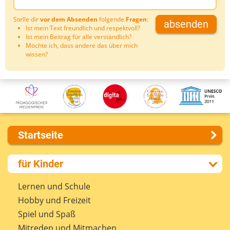
Stelle dir
vor dem Absenden
folgende
Fragen
:
absenden
Ist mein Text freundlich und respektvoll?
Ist mein Beitrag für alle verständlich?
Möchte ich, dass andere das über mich
wissen?
Startseite
Über uns
für Kinder
Presse
Kontakt
Lernen und Schule
Impressum
Hobby und Freizeit
Internet-ABC Sitemap
Spiel und Spaß
Barrierefreiheit
Mitreden und Mitmachen