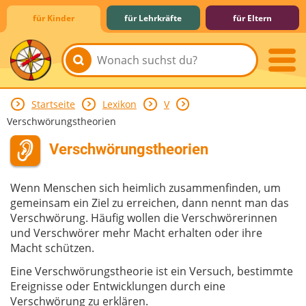
für Kinder
für Lehrkräfte
für Eltern
Startseite
Lexikon
V
Lernen & Schule
Hobby & Freizeit
Spiel & Spaß
Mitreden & Mitmachen
Verschwörungstheorien
Verschwörungstheorien
Wenn Menschen sich heimlich zusammenfinden, um
gemeinsam ein Ziel zu erreichen, dann nennt man das
Verschwörung. Häufig wollen die Verschwörerinnen
und Verschwörer mehr Macht erhalten oder ihre
Macht schützen.
Eine Verschwörungstheorie ist ein Versuch, bestimmte
Ereignisse oder Entwicklungen durch eine
Verschwörung zu erklären.