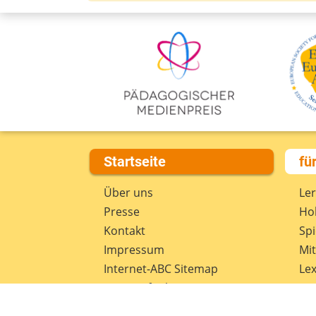
Startseite
fü
Über uns
Le
Presse
Hob
Kontakt
Spi
Impressum
Mi
Internet-ABC Sitemap
Lex
Barrierefreiheit
Da
Länderprojekte
Ne