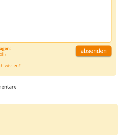
ragen
:
absenden
oll?
ch wissen?
entare