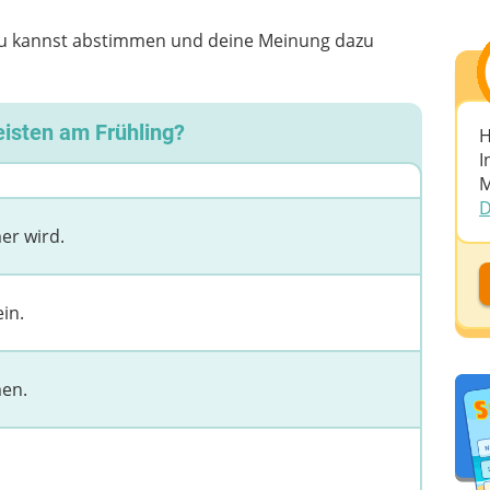
 Du kannst abstimmen und deine Meinung dazu
eisten am Frühling?
H
I
M
D
er wird.
D
in.
D
A
men.
D