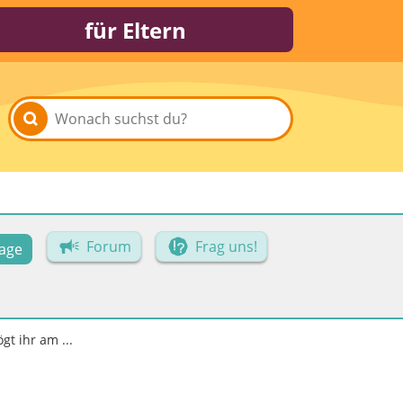
für Eltern
Forum
Frag uns!
age
gt ihr am ...