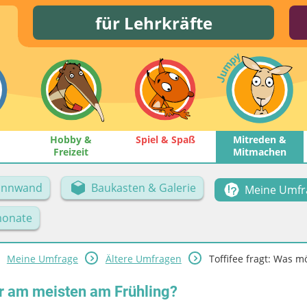
für Lehrkräfte
Hobby &
Spiel & Spaß
Mitreden &
Freizeit
Mitmachen
Pinnwand
Baukasten & Galerie
Meine Umfr
onate
Meine Umfrage
Ältere Umfragen
Toffifee fragt: Was mö
hr am meisten am Frühling?