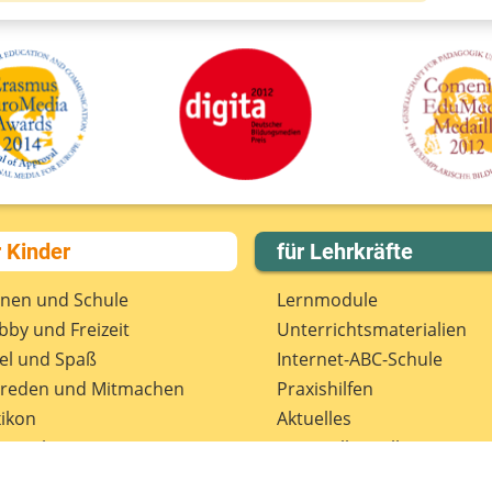
r Kinder
für Lehrkräfte
rnen und Schule
Lernmodule
by und Freizeit
Unterrichts­materialien
el und Spaß
Internet-ABC-Schule
treden und Mitmachen
Praxishilfen
ikon
Aktuelles
tenschutz
Materialbestellung
wsletter
Lexikon