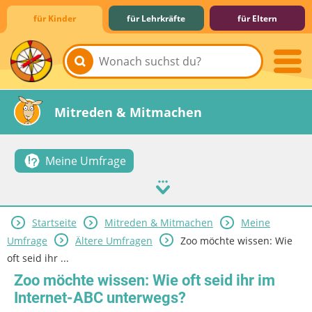
für Kinder
für Lehrkräfte
für Eltern
Lernen & Schule
Hobby & Freizeit
Spiel & Spaß
Mitreden & Mitmachen
Meine Umfrage
Startseite
Mitreden & Mitmachen
Meine
Umfrage
Ältere Umfragen
Zoo möchte wissen: Wie
oft seid ihr ...
Zoo möchte wissen: Wie oft seid ihr im
Internet-ABC unterwegs?