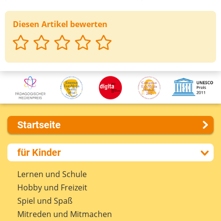
Diesen Artikel bewerten
Deine Nachricht
Startseite
Über uns
für Kinder
Presse
Kontakt
Lernen und Schule
Impressum
Hobby und Freizeit
Internet-ABC Sitemap
Spiel und Spaß
Barrierefreiheit
Mitreden und Mitmachen