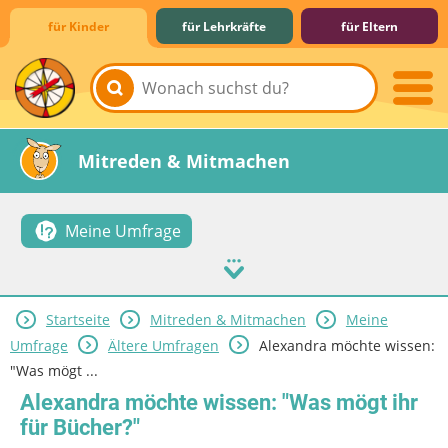
für Kinder
für Lehrkräfte
für Eltern
Lernen & Schule
Hobby & Freizeit
Spiel & Spaß
Mitreden & Mitmachen
Meine Umfrage
Startseite
Mitreden & Mitmachen
Meine
Umfrage
Ältere Umfragen
Alexandra möchte wissen:
"Was mögt ...
Alexandra möchte wissen: "Was mögt ihr
für Bücher?"