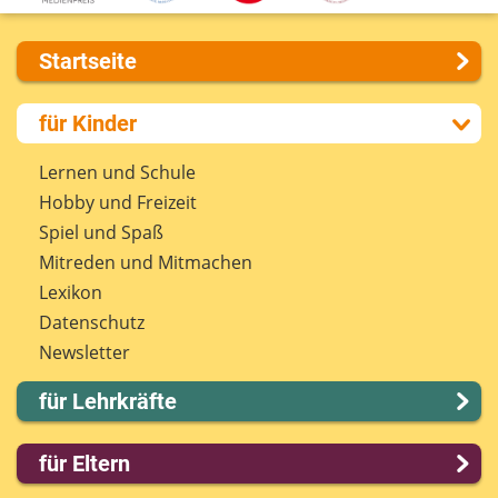
Startseite
Über uns
für Kinder
Presse
Kontakt
Lernen und Schule
Impressum
Hobby und Freizeit
Internet-ABC Sitemap
Spiel und Spaß
Barrierefreiheit
Mitreden und Mitmachen
Länderprojekte
Lexikon
Datenschutz
Newsletter
für Lehrkräfte
Lernmodule
für Eltern
Unterrichts­materialien