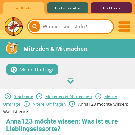
für Kinder
für Lehrkräfte
für Eltern
Lernen & Schule
Hobby & Freizeit
Spiel & Spaß
Mitreden & Mitmachen
Meine Umfrage
Startseite
Mitreden & Mitmachen
Meine
Umfrage
Ältere Umfragen
Anna123 möchte wissen:
Was ist eure ...
Anna123 möchte wissen: Was ist eure
Lieblingseissorte?