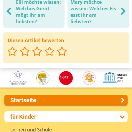
Elli möchte wissen:
Mary möchte
Welches Gerät
wissen: Welches Eis
mögt ihr am
esst ihr am
liebsten?
liebsten?
Diesen Artikel bewerten
Startseite
Über uns
für Kinder
Presse
Kontakt
Lernen und Schule