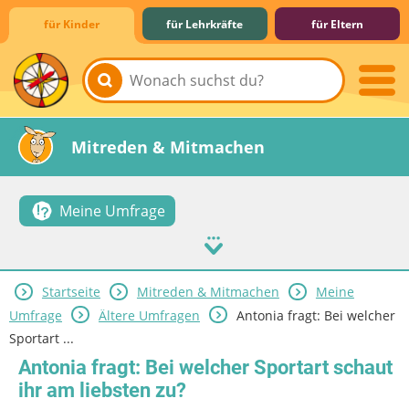
für Kinder
für Lehrkräfte
für Eltern
Lernen & Schule
Hobby & Freizeit
Spiel & Spaß
Mitreden & Mitmachen
Meine Umfrage
Startseite
Mitreden & Mitmachen
Meine
Umfrage
Ältere Umfragen
Antonia fragt: Bei welcher
Sportart ...
Antonia fragt: Bei welcher Sportart schaut
ihr am liebsten zu?