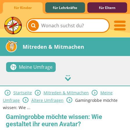
für Kinder
für Lehrkräfte
für Eltern
Lernen & Schule
Hobby & Freizeit
Spiel & Spaß
Mitreden & Mitmachen
Meine Umfrage
Startseite
Mitreden & Mitmachen
Meine
Umfrage
Ältere Umfragen
Gamingrobbe möchte
wissen: Wie ...
Gamingrobbe möchte wissen: Wie
gestaltet ihr euren Avatar?