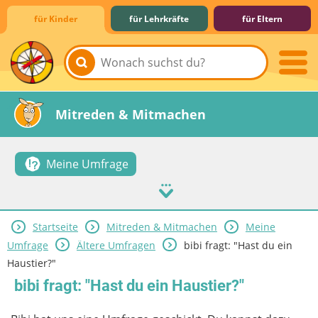
für Kinder
für Lehrkräfte
für Eltern
Lernen & Schule
Hobby & Freizeit
Spiel & Spaß
Mitreden & Mitmachen
Meine Umfrage
Startseite
Mitreden & Mitmachen
Meine
Umfrage
Ältere Umfragen
bibi fragt: "Hast du ein
Haustier?"
bibi fragt: "Hast du ein Haustier?"