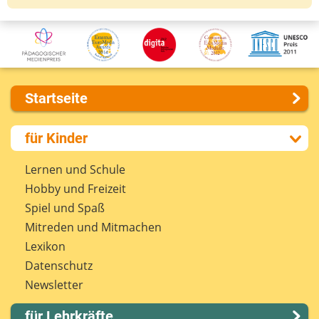
Startseite
Über uns
für Kinder
Presse
Kontakt
Lernen und Schule
Impressum
Hobby und Freizeit
Internet-ABC Sitemap
Spiel und Spaß
Barrierefreiheit
Mitreden und Mitmachen
Länderprojekte
Lexikon
Datenschutz
Newsletter
für Lehrkräfte