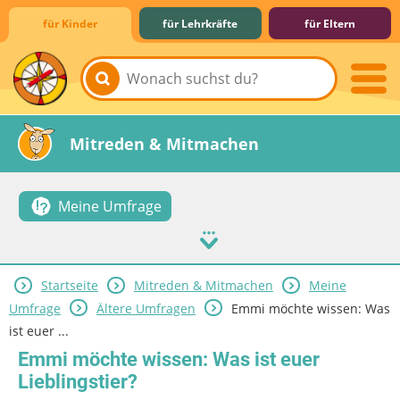
für Kinder
für Lehrkräfte
für Eltern
Lernen & Schule
Hobby & Freizeit
Spiel & Spaß
Mitreden & Mitmachen
Meine Umfrage
Startseite
Mitreden & Mitmachen
Meine
Umfrage
Ältere Umfragen
Emmi möchte wissen: Was
ist euer ...
Emmi möchte wissen: Was ist euer
Lieblingstier?