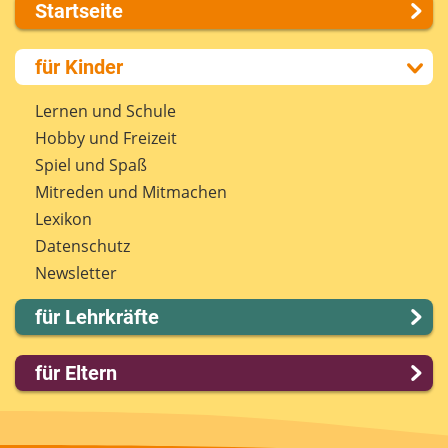
Startseite
Über uns
für Kinder
Presse
Kontakt
Lernen und Schule
Impressum
Hobby und Freizeit
Internet-ABC Sitemap
Spiel und Spaß
Barrierefreiheit
Mitreden und Mitmachen
Länderprojekte
Lexikon
Datenschutz
Newsletter
für Lehrkräfte
Lernmodule
für Eltern
Unterrichts­materialien
Internet-ABC-Schule
Familie & Medien
Praxishilfen
Spieletipps & Lernsoftware