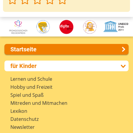
Startseite
Über uns
für Kinder
Presse
Kontakt
Lernen und Schule
Impressum
Hobby und Freizeit
Internet-ABC Sitemap
Spiel und Spaß
Barrierefreiheit
Mitreden und Mitmachen
Länderprojekte
Lexikon
Datenschutz
Newsletter