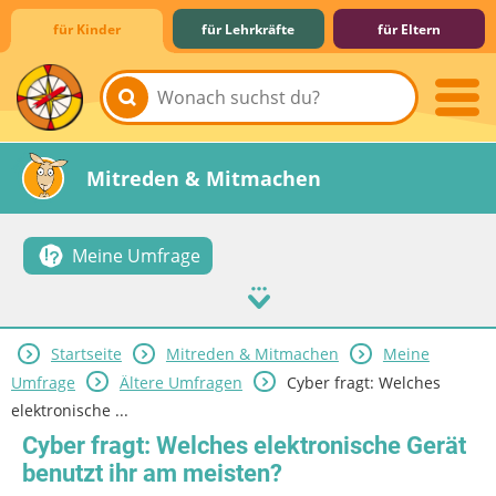
für Kinder
für Lehrkräfte
für Eltern
Lernen & Schule
Hobby & Freizeit
Spiel & Spaß
Mitreden & Mitmachen
Meine Umfrage
Startseite
Mitreden & Mitmachen
Meine
Umfrage
Ältere Umfragen
Cyber fragt: Welches
elektronische ...
Cyber fragt: Welches elektronische Gerät
benutzt ihr am meisten?