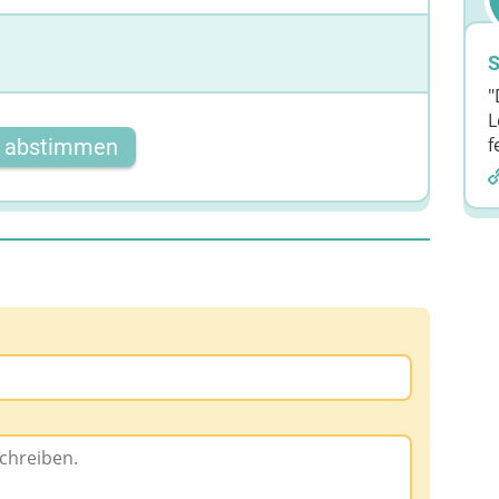
S
"
L
f
t abstimmen