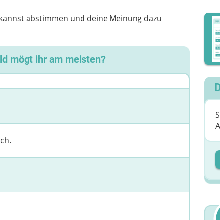
u kannst abstimmen und deine Meinung dazu
rld mögt ihr am meisten?
D
S
A
ich.
D
D