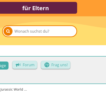
für Eltern
Forum
Frag uns!
age
Jurassic World ...