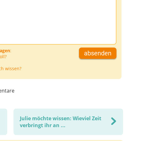
ragen
:
absenden
oll?
ch wissen?
ntare
Julie möchte wissen: Wieviel Zeit
verbringt ihr an ...