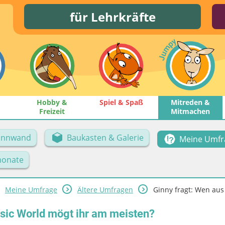
für Lehrkräfte
Hobby &
Spiel & Spaß
Mitreden &
Freizeit
Mitmachen
Pinnwand
Baukasten & Galerie
Meine Umfr
onate
Meine Umfrage
Ältere Umfragen
Ginny fragt: Wen aus 
ssic World mögt ihr am meisten?