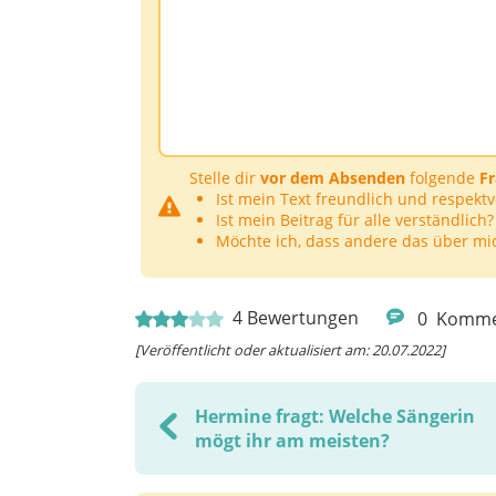
Stelle dir
vor dem Absenden
folgende
F
Ist mein Text freundlich und respektv
Ist mein Beitrag für alle verständlich?
Möchte ich, dass andere das über mi
4
Bewertungen
0
Komme
[Veröffentlicht oder aktualisiert am: 20.07.2022]
Hermine fragt: Welche Sängerin
mögt ihr am meisten?