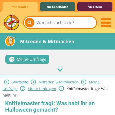
für Kinder
für Lehrkräfte
für Eltern
Lernen & Schule
Hobby & Freizeit
Spiel & Spaß
Mitreden & Mitmachen
Meine Umfrage
Startseite
Mitreden & Mitmachen
Meine
Umfrage
Ältere Umfragen
Kniffelmaster fragt: Was
habt ihr ...
Kniffelmaster fragt: Was habt ihr an
Halloween gemacht?