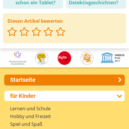
schon ein Tablet?
Detektivgeschichten?
Diesen Artikel bewerten
Startseite
Über uns
für Kinder
Presse
Kontakt
Lernen und Schule
Impressum
Hobby und Freizeit
Internet-ABC Sitemap
Spiel und Spaß