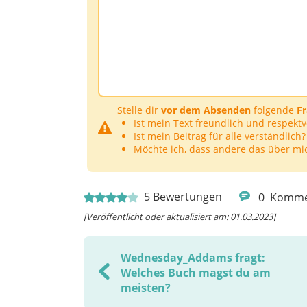
Stelle dir
vor dem Absenden
folgende
F
Ist mein Text freundlich und respektv
Ist mein Beitrag für alle verständlich?
Möchte ich, dass andere das über mi
5
Bewertungen
0
Komme
[Veröffentlicht oder aktualisiert am: 01.03.2023]
Wednesday_Addams fragt:
Welches Buch magst du am
meisten?