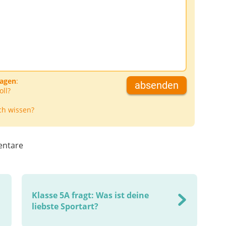
ragen
:
absenden
oll?
ch wissen?
ntare
Klasse 5A fragt: Was ist deine
liebste Sportart?