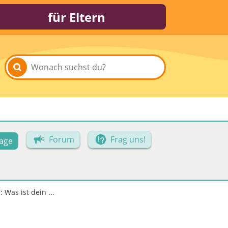
für Eltern
Forum
Frag uns!
age
Was ist dein ...