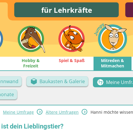
für Lehrkräfte
Hobby &
Spiel & Spaß
Mitreden &
Freizeit
Mitmachen
Pinnwand
Baukasten & Galerie
Meine Umfr
onate
Meine Umfrage
Ältere Umfragen
Hanni möchte wissen: 
st dein Lieblingstier?