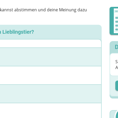
u kannst abstimmen und deine Meinung dazu
 Lieblingstier?
D
S
A
D
D