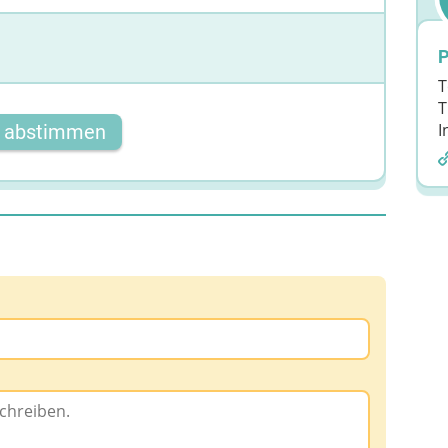
P
T
T
I
t abstimmen